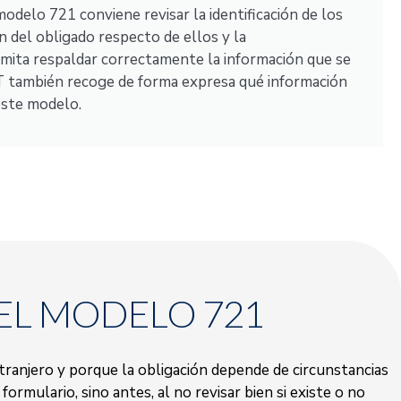
odelo 721 conviene revisar la identificación de los
ón del obligado respecto de ellos y la
ita respaldar correctamente la información que se
T también recoge de forma expresa qué información
este modelo.
EL MODELO 721
tranjero y porque la obligación depende de circunstancias
ormulario, sino antes, al no revisar bien si existe o no