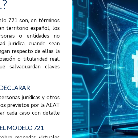
?
elo 721 son, en términos
en territorio español, los
rsonas o entidades no
ad jurídica, cuando sean
ngan respecto de ellas la
sición o titularidad real,
ue salvaguardan claves
A DECLARAR
ersonas jurídicas y otros
itos previstos por la AEAT
sar cada caso con detalle
EL MODELO 721
 sobre monedas virtuales