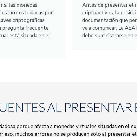
r si las monedas
Antes de presentar el m
si están custodiadas por
criptoactivos, la posici
laves criptográficas
documentación que perm
a pregunta frecuente
va a comunicar. La AEA
ual está situada en el
debe suministrarse en 
UENTES AL PRESENTAR 
dadosa porque afecta a monedas virtuales situadas en el ex
Por eso, muchos errores no se producen solo al presentar el f