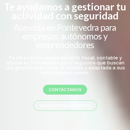
Te ayudamos a gestionar tu
actividad con seguridad
Asesoría en Pontevedra para
empresas, autónomos y
emprendedores
Te ofrecemos asesoramiento fiscal, contable y
laboral en Pontevedra para negocios que buscan
una gestión más clara, ordenada y adaptada a sus
necesidades reales.
CONTÁCTANOS
SOLICITA UNA CONSULTA