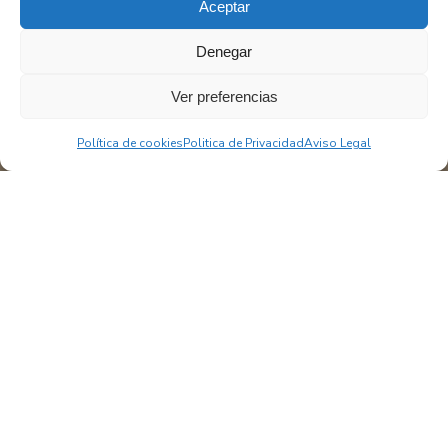
Aceptar
Denegar
Ver preferencias
Política de cookies
Politica de Privacidad
Aviso Legal
ASESORÍA FISCAL, CONTABLE Y
LABORAL PARA TU NEGOCIO
En Cytem ofrecemos un acompañamiento integral
para empresas, autónomos y emprendedores que
necesitan una asesoría cercana, eficaz y preparada
para responder a un entorno jurídico, fiscal y laboral
cada vez más cambiante. Nos adaptamos a cada