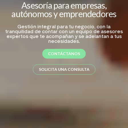
Asesoría para empresas,
autónomos y emprendedores
Gestión integral para tu negocio, con la
tranquilidad de contar con un equipo de asesores
expertos que te acompañan y se adelantan a tus
necesidades.
CONTÁCTANOS
SOLICITA UNA CONSULTA