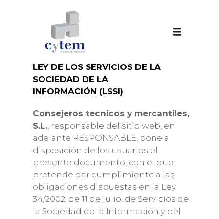
AVISO LEGAL
LEY DE LOS SERVICIOS DE LA
SOCIEDAD DE LA
INFORMACIÓN (LSSI)
Consejeros tecnicos y mercantiles,
S.L.
, responsable del sitio web, en
adelante RESPONSABLE, pone a
disposición de los usuarios el
presente documento, con el que
pretende dar cumplimiento a las
obligaciones dispuestas en la Ley
34/2002, de 11 de julio, de Servicios de
la Sociedad de la Información y del