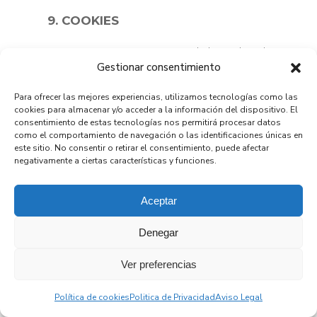
9. COOKIES
La empresa se reserva el derecho de
Gestionar consentimiento
utilizar la tecnología “cookie” en el
Espacio Web, a fin de reconocerlo
Para ofrecer las mejores experiencias, utilizamos tecnologías como las
como Usuario frecuente y
cookies para almacenar y/o acceder a la información del dispositivo. El
personalizar el uso que realice del
consentimiento de estas tecnologías nos permitirá procesar datos
como el comportamiento de navegación o las identificaciones únicas en
Espacio Web mediante la
este sitio. No consentir o retirar el consentimiento, puede afectar
preselección de su idioma, o
negativamente a ciertas características y funciones.
contenidos más deseados o
específicos.
Aceptar
Las cookies recopilan la
Denegar
dirección
IP
del usuario
siendo
Google
el responsable del
Ver preferencias
tratamiento de esta información.
Política de cookies
Politica de Privacidad
Aviso Legal
Las cookies son ficheros enviados a